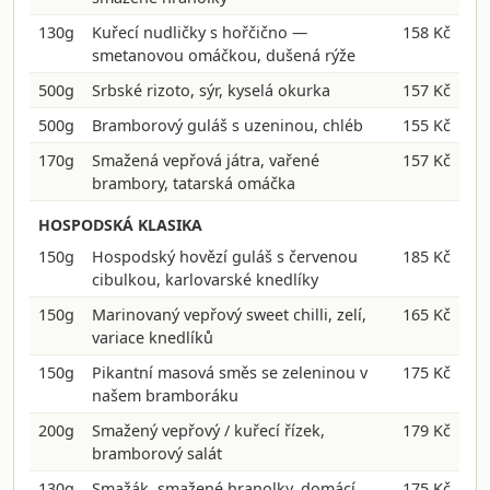
130g
Kuřecí nudličky s hořčično —
158 Kč
smetanovou omáčkou, dušená rýže
500g
Srbské rizoto, sýr, kyselá okurka
157 Kč
500g
Bramborový guláš s uzeninou, chléb
155 Kč
170g
Smažená vepřová játra, vařené
157 Kč
brambory, tatarská omáčka
HOSPODSKÁ KLASIKA
150g
Hospodský hovězí guláš s červenou
185 Kč
cibulkou, karlovarské knedlíky
150g
Marinovaný vepřový sweet chilli, zelí,
165 Kč
variace knedlíků
150g
Pikantní masová směs se zeleninou v
175 Kč
našem bramboráku
200g
Smažený vepřový / kuřecí řízek,
179 Kč
bramborový salát
130g
Smažák, smažené hranolky, domácí
175 Kč