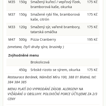
M35
150g
Smažený kuřecí / vepřový řízek,
175 Kč
bramborová kaše, okurka
M37
150g
Smažené rybí file, bramborová
175 Kč
kaše, citrón
M33
120g
Smažený sýr, vařené brambory,
175 Kč
tatarská omáčka
M47
500g
Pizza Cranberry
195 Kč
(smetana, čtyři druhy sýra, brusinky )
Zvýhodněné menu
Brokolicová
450g
Srbské rizoto se sýrem, okurka
175 Kč
Restaurace Beránek, Náměstí Míru 100, 388 01 Blatná, tel:
384 384 385
MENU PLATÍ DO VYPRODÁNÍ ZÁSOB. ALERGENY NA
VYŽÁDÁNÍ U OBSLUHY. POLOVIČNÍ PORCE ÚČTUJEME ZA 2/3
CENY