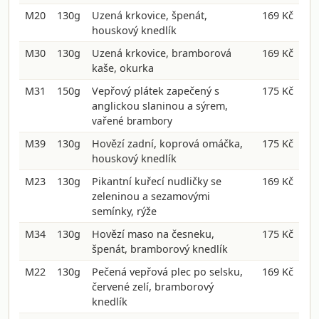
M20
130g
Uzená krkovice, špenát,
169 Kč
houskový knedlík
M30
130g
Uzená krkovice, bramborová
169 Kč
kaše, okurka
M31
150g
Vepřový plátek zapečený s
175 Kč
anglickou slaninou a sýrem,
vařené brambory
M39
130g
Hovězí zadní, koprová omáčka,
175 Kč
houskový knedlík
M23
130g
Pikantní kuřecí nudličky se
169 Kč
zeleninou a sezamovými
semínky, rýže
M34
130g
Hovězí maso na česneku,
175 Kč
špenát, bramborový knedlík
M22
130g
Pečená vepřová plec po selsku,
169 Kč
červené zelí, bramborový
knedlík