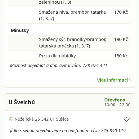
zeleninou
(1, 3)
Smažená niva, brambor, tatarka
170 Kč
(1, 3, 7)
Minutky
Smažený sýr, hranolky/brambor,
190 Kč
tatarská omáčka
(1, 3, 7)
Pizza dle nabídky
180 Kč
Možnost objednat a dopravit k vám: 728 074 441
Více informací ›
Otevřeno
U Švelchů
10:00 – 22:00
Nuželická 25 342 01 Sušice
Jídlo s sebou objednávejte na telefonním čísle 725 840 119.