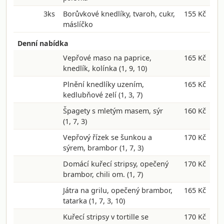
3ks
Borůvkové knedlíky, tvaroh, cukr,
155 Kč
máslíčko
Denní nabídka
Vepřové maso na paprice,
165 Kč
knedlík, kolínka
(1, 9, 10)
Plnění knedlíky uzením,
165 Kč
kedlubňové zelí
(1, 3, 7)
Špagety s mletým masem, sýr
160 Kč
(1, 7, 3)
Vepřový řízek se šunkou a
170 Kč
sýrem, brambor
(1, 7, 3)
Domácí kuřecí stripsy, opečený
170 Kč
brambor, chili om.
(1, 7)
Játra na grilu, opečený brambor,
165 Kč
tatarka
(1, 7, 3, 10)
Kuřecí stripsy v tortille se
170 Kč