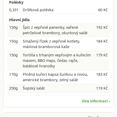
Polévky
0,331
Dršťková polévka
60 Kč
Hlavní jídla
150g
Špíz z vepřové panenky, vařené
192 Kč
petrželové brambory, okurkový salát
150g
Smažený řízek z vepřové kotlety,
184 Kč
máslová bramborová kaše
150g
Tortilla s trhaným vepřovým a kuřecím
179 Kč
masem, BBO majo, čedar, rajče,
batátové hranolky
170g
Plněná kuřecí kapsa šunkou a nivou,
183 Kč
americké brambory, zelný salát
250g
Šopský salát
119 Kč
Více informací ›