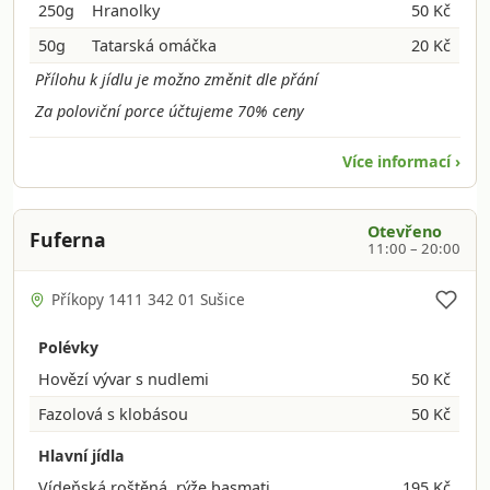
250g
Hranolky
50 Kč
50g
Tatarská omáčka
20 Kč
Přílohu k jídlu je možno změnit dle přání
Za poloviční porce účtujeme 70% ceny
Více informací ›
Otevřeno
Fuferna
11:00 – 20:00
Příkopy 1411 342 01 Sušice
Polévky
Hovězí vývar s nudlemi
50 Kč
Fazolová s klobásou
50 Kč
Hlavní jídla
Vídeňská roštěná, rýže basmati
195 Kč