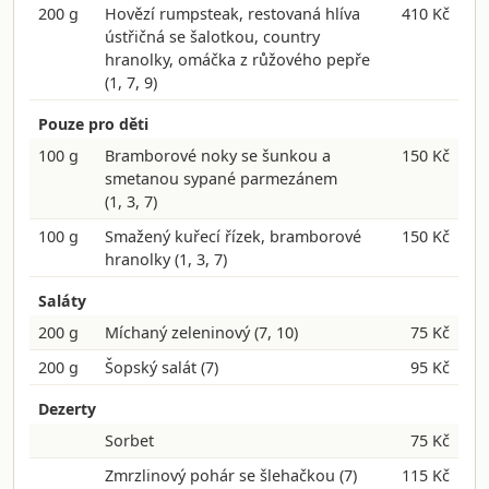
200 g
Hovězí rumpsteak, restovaná hlíva
410 Kč
ústřičná se šalotkou, country
hranolky, omáčka z růžového pepře
(1, 7, 9)
Pouze pro děti
100 g
Bramborové noky se šunkou a
150 Kč
smetanou sypané parmezánem
(1, 3, 7)
100 g
Smažený kuřecí řízek, bramborové
150 Kč
hranolky
(1, 3, 7)
Saláty
200 g
Míchaný zeleninový
(7, 10)
75 Kč
200 g
Šopský salát
(7)
95 Kč
Dezerty
Sorbet
75 Kč
Zmrzlinový pohár se šlehačkou
(7)
115 Kč