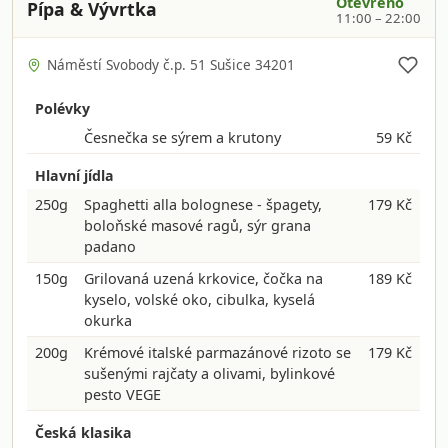
Otevřeno
Pípa & Vývrtka
11:00 – 22:00
Náměstí Svobody č.p. 51 Sušice 34201
Polévky
Česnečka se sýrem a krutony
59 Kč
Hlavní jídla
250g
Spaghetti alla bolognese - špagety,
179 Kč
boloňské masové ragů, sýr grana
padano
150g
Grilovaná uzená krkovice, čočka na
189 Kč
kyselo, volské oko, cibulka, kyselá
okurka
200g
Krémové italské parmazánové rizoto se
179 Kč
sušenými rajčaty a olivami, bylinkové
pesto VEGE
Česká klasika