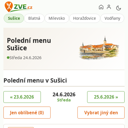
Sušice
Blatná
Milevsko
Horažďovice
Vodňany
Polední menu
Sušice
Středa 24.6.2026
Polední menu v Sušici
24.6.2026
« 23.6.2026
25.6.2026 »
Středa
Jen oblíbené (
0
)
Vybrat jiný den