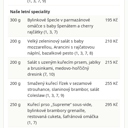
(1, 3, 7, 9)
Naše letní speciality
300 g
Bylinkové špecle v parmazánové
195 Kč
omáčce s baby špenátem a cherry
rajčátky
(1, 3, 7)
200 g
Velký zeleninový salát s baby
210 Kč
mozzarellou, Arancini s rajčatovou
náplní, bazalkové pesto
(1, 3, 7, 8)
200 g
Salát s uzeným kuřecím prsem, jablky
215 Kč
a brusinkami, medovo-hořčičný
dresink
(7, 10)
200 g
Smažený kuřecí řízek v sezamové
255 Kč
strouhance, slaninový brambor, salát
Coleslaw
(1, 3, 7, 9)
250 g
Kuřecí prso „Supreme“ sous-vide,
295 Kč
bylinkové brambory grenaille,
restovaná cuketa, šafránová omáčka
(1, 7)