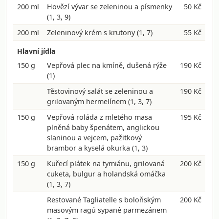
200 ml
Hovězí vývar se zeleninou a písmenky
50 Kč
(1, 3, 9)
200 ml
Zeleninový krém s krutony
(1, 7)
55 Kč
Hlavní jídla
150 g
Vepřová plec na kmíně, dušená rýže
190 Kč
(1)
Těstovinový salát se zeleninou a
190 Kč
grilovaným hermelínem
(1, 3, 7)
150 g
Vepřová roláda z mletého masa
195 Kč
plněná baby špenátem, anglickou
slaninou a vejcem, pažitkový
brambor a kyselá okurka
(1, 3)
150 g
Kuřecí plátek na tymiánu, grilovaná
200 Kč
cuketa, bulgur a holandská omáčka
(1, 3, 7)
Restované Tagliatelle s boloňským
200 Kč
masovým ragú sypané parmezánem