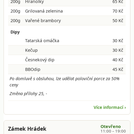
200g
Hranolky
65 Kč
200g
Grilovaná zelenina
70 Kč
200g
Vařené brambory
50 Kč
Dipy
Tatarská omáčka
30 Kč
Kečup
30 Kč
Česnekový dip
40 Kč
BBOdip
45 Kč
Po domluvě s obsluhou, lze udělat poloviční porce za 50%
ceny
Změna přílohy 25, -
Více informací ›
Otevřeno
Zámek Hrádek
11:00 – 19:00