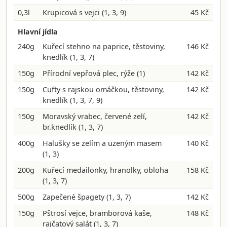
0,3l
Krupicová s vejci
(1, 3, 9)
45 Kč
Hlavní jídla
240g
Kuřecí stehno na paprice, těstoviny,
146 Kč
knedlík
(1, 3, 7)
150g
Přírodní vepřová plec, rýže
(1)
142 Kč
150g
Cufty s rajskou omáčkou, těstoviny,
142 Kč
knedlík
(1, 3, 7, 9)
150g
Moravský vrabec, červené zelí,
142 Kč
br.knedlík
(1, 3, 7)
400g
Halušky se zelím a uzeným masem
140 Kč
(1, 3)
200g
Kuřecí medailonky, hranolky, obloha
158 Kč
(1, 3, 7)
500g
Zapečené špagety
(1, 3, 7)
142 Kč
150g
Pštrosí vejce, bramborová kaše,
148 Kč
rajčatový salát
(1, 3, 7)