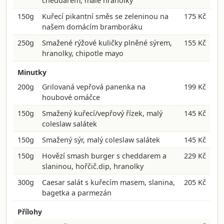
cheddarem, malé hranolky
150g
Kuřecí pikantní směs se zeleninou na
175 Kč
našem domácím bramboráku
250g
Smažené rýžové kuličky plněné sýrem,
155 Kč
hranolky, chipotle mayo
Minutky
200g
Grilovaná vepřová panenka na
199 Kč
houbové omáčce
150g
Smažený kuřecí/vepřový řízek, malý
145 Kč
coleslaw salátek
150g
Smažený sýr, malý coleslaw salátek
145 Kč
150g
Hovězí smash burger s cheddarem a
229 Kč
slaninou, hořčič.dip, hranolky
300g
Caesar salát s kuřecím masem, slanina,
205 Kč
bagetka a parmezán
Přílohy