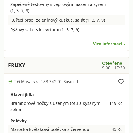
Zapečené těstoviny s vepřovým masem a sýrem
(1, 3, 7, 9)
Kuřecí prso. zeleninový kuskus. salát
(1, 3, 7, 9)
Rýžový salát s krevetami
(1, 3, 7, 9)
Více informací ›
Otevřeno
FRUXY
9:00 – 17:30
T.G.Masaryka 183 342 01 Sušice II
Hlavní jídla
Bramborové nočky s uzeným tofu a kysaným
119 Kč
zelím
Polévky
Marocká květáková polévka s červenou
45 Kč