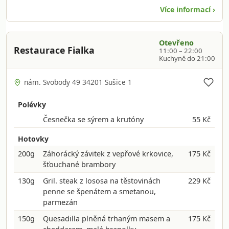
Více informací ›
Otevřeno
Restaurace Fialka
11:00 – 22:00
Kuchyně do 21:00
nám. Svobody 49 34201 Sušice 1
Polévky
Česnečka se sýrem a krutóny
55 Kč
Hotovky
200g
Záhorácký závitek z vepřové krkovice,
175 Kč
šťouchané brambory
130g
Gril. steak z lososa na těstovinách
229 Kč
penne se špenátem a smetanou,
parmezán
150g
Quesadilla plněná trhaným masem a
175 Kč