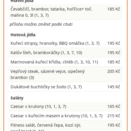
Hlavní jídla
Čevabčičí, brambor, tatarka, hořčice+ toč.
185 Kč
malina 0, 3l
(1, 3, 7)
přílohu možno změnit podle chuti
Hotová jídla
Kuřecí stripsy, hranolky, BBQ omáčka
(1, 3, 7)
195 Kč
Katův šleh, bramboráčky
(1, 3, 7, 10)
195 Kč
Marinovaná kuřecí křídla, chléb
(1, 3, 10, 11)
185 Kč
Vepřový steak, sázené vejce, opečený
205 Kč
brambor
(3)
Dukátové buchtičky se šodo
(1, 3, 7)
145 Kč
Saláty
Caesar s krutony
(10, 1, 3, 7)
165 Kč
Caesar s kuřecím masem a krutony
(10, 1, 3, 7)
215 Kč
Fitness salát, červená řepa, kozí sýr,
195 Kč