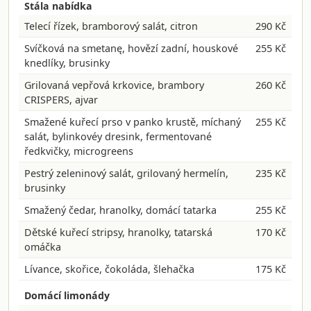
Stála nabídka
Telecí řízek, bramborový salát, citron
290 Kč
Svíčková na smetanę, hovězí zadní, houskové
255 Kč
knedlíky, brusinky
Grilovaná vepřová krkovice, brambory
260 Kč
CRISPERS, ajvar
Smažené kuřecí prso v panko krustě, míchaný
255 Kč
salát, bylinkovéy dresink, fermentované
ředkvičky, microgreens
Pestrý zeleninový salát, grilovaný hermelín,
235 Kč
brusinky
Smažený čedar, hranolky, domácí tatarka
255 Kč
Dětské kuřecí stripsy, hranolky, tatarská
170 Kč
omáčka
Lívance, skořice, čokoláda, šlehačka
175 Kč
Domácí limonády