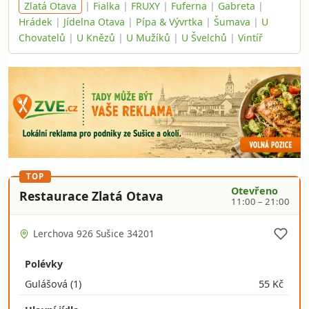
Zlatá Otava
|
Fialka
|
FRUXY
|
Fuferna
|
Gabreta
|
Hrádek
|
Jídelna Otava
|
Pípa & Vývrtka
|
Šumava
|
U
Chovatelů
|
U Knězů
|
U Mužíků
|
U Švelchů
|
Vintíř
TOP
Otevřeno
Restaurace Zlatá Otava
11:00 – 21:00
Lerchova 926 Sušice 34201
Polévky
Gulášová
(1)
55 Kč