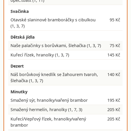
opeč.toast
(1, 11)
Svačinka
Otavské slaninové bramboráčky s cibulkou
95 Kč
(1, 3, 7)
Dětská jídla
Naše palačinky s borůvkami, šlehačka
(1, 3, 7)
75 Kč
Kuřecí řízek, hranolky
(1, 3, 7)
145 Kč
Dezert
Náš borůvkový knedlík se žahourem tvaroh,
140 Kč
šlehačka
(1, 3, 7)
Minutky
Smažený sýr, hranolky/vařený brambor
195 Kč
Smažený hermelín, hranolky
(1, 7, 3)
205 Kč
Kuřecí/Vepřový řízek, hranolky/vařený
205 Kč
brambor