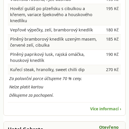
Hovězí guláš po plzeňsku s cibulkou a
195 Kč
křenem, variace špekového a houskového
knedlíku
Vepřové výpečky, zelí, bramborový knedlík
180 Kč
Plněný bramborový knedlík uzeným masem,
185 Kč
červené zelí, cibulka
Plněný paprikový lusk, rajská omáčka,
190 Kč
houskový knedlík
Kuřecí steak, hranolky, sweet chilli dip
270 Kč
Za poloviční porce účtujeme 70 % ceny.
Nelze platit kartou
Děkujeme za pochopení.
Více informací ›
Otevřeno