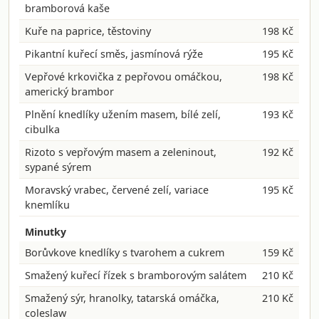
bramborová kaše
Kuře na paprice, těstoviny
198 Kč
Pikantní kuřecí směs, jasmínová rýže
195 Kč
Vepřové krkovička z pepřovou omáčkou,
198 Kč
americký brambor
Plnění knedlíky užením masem, bílé zelí,
193 Kč
cibulka
Rizoto s vepřovým masem a zeleninout,
192 Kč
sypané sýrem
Moravský vrabec, červené zelí, variace
195 Kč
knemlíku
Minutky
Borůvkove knedlíky s tvarohem a cukrem
159 Kč
Smažený kuřecí řízek s bramborovým salátem
210 Kč
Smažený sýr, hranolky, tatarská omáčka,
210 Kč
coleslaw