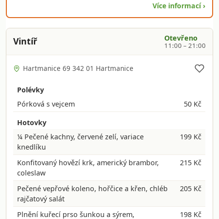
Více informací ›
Otevřeno
Vintíř
11:00 – 21:00
Hartmanice 69 342 01 Hartmanice
Polévky
Pórková s vejcem
50 Kč
Hotovky
¼ Pečené kachny, červené zelí, variace
199 Kč
knedlíku
Konfitovaný hovězí krk, americký brambor,
215 Kč
coleslaw
Pečené vepřové koleno, hořčice a křen, chléb
205 Kč
rajčatový salát
Plnění kuřecí prso šunkou a sýrem,
198 Kč