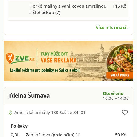
Horké maliny s vanilkovou zmrzlinou
115 Kč
a šlehačkou
(7)
Více informací ›
Otevřeno
Jídelna Šumava
10:00 – 14:00
Americké armády 130 Sušice 34201
Polévky
0,3l
Zabijačková (prdelačka)
(1)
50 Kč