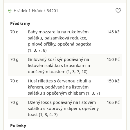
Hrádek 1 Hrádek 34201
Předkrmy
70 g
Baby mozzarella na rukolovém
145 Kč
salátku, balzamiková redukce,
piniové oříšky, opečená bagetka
(1, 3, 7, 8)
70 g
Grilovaný kozí sýr podávaný na
150 Kč
listovém salátku s brusinkami a
opečeným toastem
(1, 3, 7, 10)
70 g
Husí rillettes s červenou cibulí a
150 Kč
křenem, podávané na listovém
salátku s opečeným chlebem
(1, 3, 7)
70 g
Uzený losos podávaný na listovém
165 Kč
salátku s koprovým dipem, opečený
toast
(1, 3, 4, 7)
Polévky