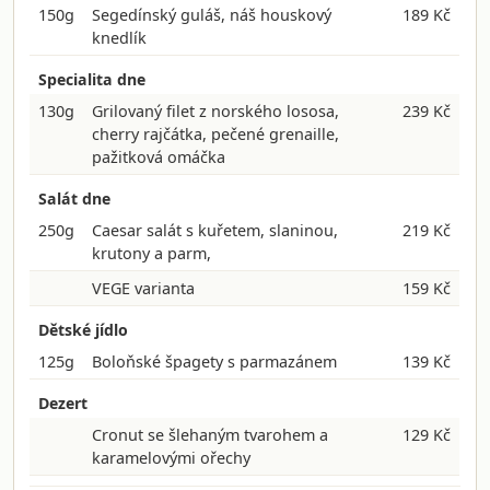
150g
Segedínský guláš, náš houskový
189 Kč
knedlík
Specialita dne
130g
Grilovaný filet z norského lososa,
239 Kč
cherry rajčátka, pečené grenaille,
pažitková omáčka
Salát dne
250g
Caesar salát s kuřetem, slaninou,
219 Kč
krutony a parm,
VEGE varianta
159 Kč
Dětské jídlo
125g
Boloňské špagety s parmazánem
139 Kč
Dezert
Cronut se šlehaným tvarohem a
129 Kč
karamelovými ořechy