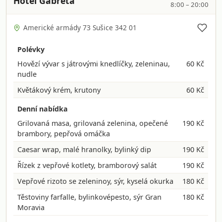
Hotel Gabreta
8:00 – 20:00
Americké armády 73 Sušice 342 01
Polévky
Hovězí vývar s játrovými knedlíčky, zeleninau,
60 Kč
nudle
Květákový krém, krutony
60 Kč
Denní nabídka
Grilovaná masa, grilovaná zelenina, opečené
190 Kč
brambory, pepřová omáčka
Caesar wrap, malé hranolky, bylinký dip
190 Kč
Řízek z vepřové kotlety, bramborový salát
190 Kč
Vepřové rizoto se zeleninoy, sýr, kyselá okurka
180 Kč
Těstoviny farfalle, bylinkovépesto, sýr Gran
180 Kč
Moravia