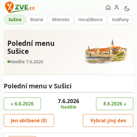
Sušice
Blatná
Milevsko
Horažďovice
Vodňany
Polední menu
Sušice
Neděle 7.6.2026
Polední menu v Sušici
7.6.2026
« 6.6.2026
8.6.2026 »
Neděle
Jen oblíbené (
0
)
Vybrat jiný den