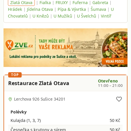
Zlatá Otava
|
Fialka
|
FRUXY
|
Fuferna
|
Gabreta
|
Hrádek
|
Jídelna Otava
|
Pípa & Vývrtka
|
Šumava
|
U
Chovatelů
|
U Knězů
|
U Mužíků
|
U Švelchů
|
Vintíř
TOP
Otevřeno
Restaurace Zlatá Otava
11:00 – 21:00
Lerchova 926 Sušice 34201
Polévky
Kulajda
(1, 3, 7)
50 Kč
Česnečka s krutony a sýrem
50 Kč