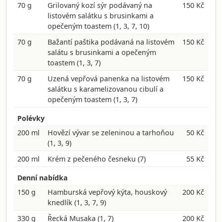
70 g
Grilovaný kozí sýr podávaný na
150 Kč
listovém salátku s brusinkami a
opečeným toastem
(1, 3, 7, 10)
70 g
Bažantí paštika podávaná na listovém
150 Kč
salátu s brusinkami a opečeným
toastem
(1, 3, 7)
70 g
Uzená vepřová panenka na listovém
150 Kč
salátku s karamelizovanou cibulí a
opečeným toastem
(1, 3, 7)
Polévky
200 ml
Hovězí vývar se zeleninou a tarhoňou
50 Kč
(1, 3, 9)
200 ml
Krém z pečeného česneku
(7)
55 Kč
Denní nabídka
150 g
Hamburská vepřový kýta, houskový
200 Kč
knedlík
(1, 3, 7, 9)
330 g
Řecká Musaka
(1, 7)
200 Kč