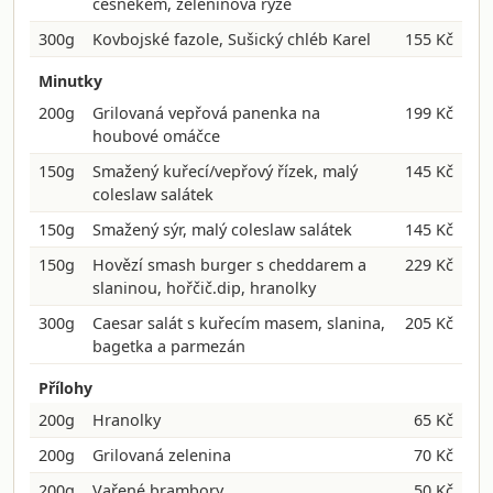
česnekem, zeleninová rýže
300g
Kovbojské fazole, Sušický chléb Karel
155 Kč
Minutky
200g
Grilovaná vepřová panenka na
199 Kč
houbové omáčce
150g
Smažený kuřecí/vepřový řízek, malý
145 Kč
coleslaw salátek
150g
Smažený sýr, malý coleslaw salátek
145 Kč
150g
Hovězí smash burger s cheddarem a
229 Kč
slaninou, hořčič.dip, hranolky
300g
Caesar salát s kuřecím masem, slanina,
205 Kč
bagetka a parmezán
Přílohy
200g
Hranolky
65 Kč
200g
Grilovaná zelenina
70 Kč
200g
Vařené brambory
50 Kč