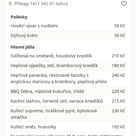
Příkopy 1411 342 01 Sušice
Polévky
Hovězí vývar s nudlemi
50 Kč
Dýňový krém
50 Kč
Hlavní jídla
Svíčková na smetaně, houskový knedlík
210 Kč
Vepřové výpečky, zelí, bramborový knedlík
180 Kč
Vepřová panenka, restované fazolky s
240 Kč
anglickou slaninou a brambory, pepřový přeliv
BBQ žebra, máslová kukuřice, chléb
220 Kč
Kachní stehno, červené zelí, variace knedlíků
215 Kč
Kuřecí supreme, hráškové pyré, bylinková
230 Kč
omáčka
Kuřecí směs, hranolky
195 Kč