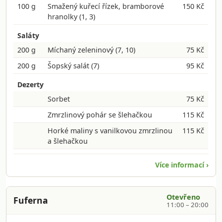
100 g
Smažený kuřecí řízek, bramborové
150 Kč
hranolky
(1, 3)
Saláty
200 g
Míchaný zeleninový
(7, 10)
75 Kč
200 g
Šopský salát
(7)
95 Kč
Dezerty
Sorbet
75 Kč
Zmrzlinový pohár se šlehačkou
115 Kč
Horké maliny s vanilkovou zmrzlinou
115 Kč
a šlehačkou
Více informací ›
Otevřeno
Fuferna
11:00 – 20:00