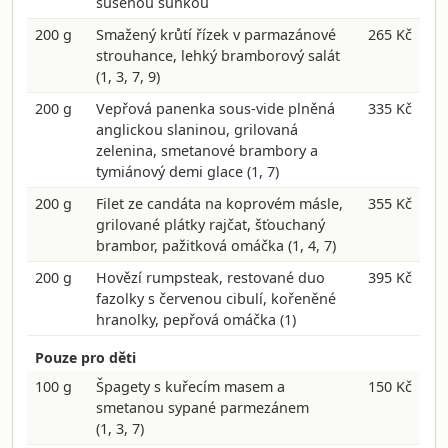
sušenou šunkou
200 g
Smažený krůtí řízek v parmazánové
265 Kč
strouhance, lehký bramborový salát
(1, 3, 7, 9)
200 g
Vepřová panenka sous-vide plněná
335 Kč
anglickou slaninou, grilovaná
zelenina, smetanové brambory a
tymiánový demi glace
(1, 7)
200 g
Filet ze candáta na koprovém másle,
355 Kč
grilované plátky rajčat, šťouchaný
brambor, pažitková omáčka
(1, 4, 7)
200 g
Hovězí rumpsteak, restované duo
395 Kč
fazolky s červenou cibulí, kořeněné
hranolky, pepřová omáčka
(1)
Pouze pro děti
100 g
Špagety s kuřecím masem a
150 Kč
smetanou sypané parmezánem
(1, 3, 7)