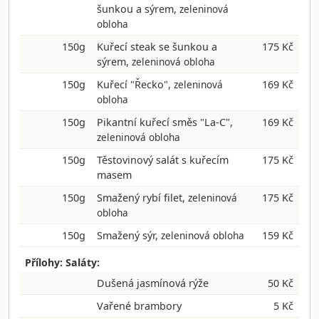
šunkou a sýrem,
zeleninová
obloha
150g
Kuřecí steak se šunkou a
175 Kč
sýrem,
zeleninová obloha
150g
Kuřecí "Řecko",
zeleninová
169 Kč
obloha
150g
Pikantní kuřecí směs "La-C",
169 Kč
zeleninová obloha
150g
Těstovinový salát s kuřecím
175 Kč
masem
150g
Smažený rybí filet,
zeleninová
175 Kč
obloha
150g
Smažený sýr,
zeleninová obloha
159 Kč
Přílohy: Saláty:
Dušená jasmínová rýže
50 Kč
Vařené brambory
5 Kč