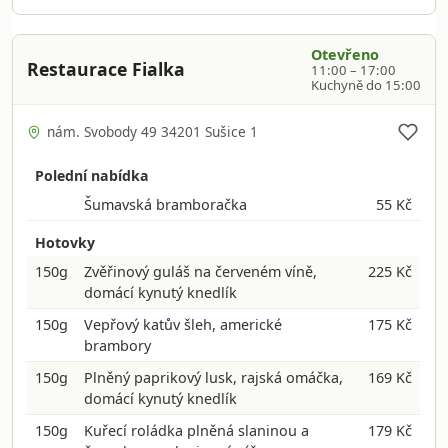
Otevřeno
Restaurace Fialka
11:00 – 17:00
Kuchyně do 15:00
nám. Svobody 49 34201 Sušice 1
Polední nabídka
Šumavská bramboračka
55 Kč
Hotovky
150g
Zvěřinový guláš na červeném víně,
225 Kč
domácí kynutý knedlík
150g
Vepřový katův šleh, americké
175 Kč
brambory
150g
Plněný paprikový lusk, rajská omáčka,
169 Kč
domácí kynutý knedlík
150g
Kuřecí roládka plněná slaninou a
179 Kč