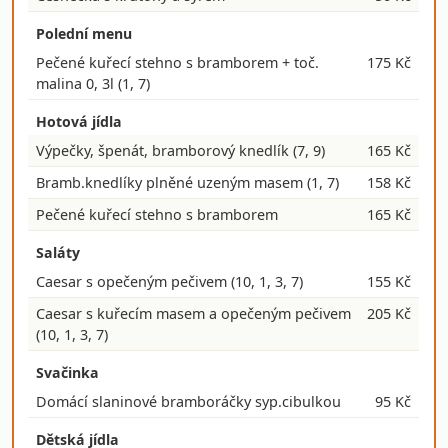
Polední menu
Pečené kuřecí stehno s bramborem + toč.
175 Kč
malina 0, 3l
(1, 7)
Hotová jídla
Výpečky, špenát, bramborový knedlík
(7, 9)
165 Kč
Bramb.knedlíky plněné uzeným masem
(1, 7)
158 Kč
Pečené kuřecí stehno s bramborem
165 Kč
Saláty
Caesar s opečeným pečivem
(10, 1, 3, 7)
155 Kč
Caesar s kuřecím masem a opečeným pečivem
205 Kč
(10, 1, 3, 7)
Svačinka
Domácí slaninové bramboráčky syp.cibulkou
95 Kč
Dětská jídla