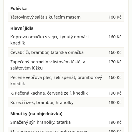
Polévka
Těstovinový salát s kuřecím masem
160 Kč
Hlavní jídla
Koprova omáčka s vejci, kynutý domácí
160 Kč
knedlík
Čevabčiči, brambor, tatarská omáčka
160 Kč
Zapečený hermelín v listovém těstě, v
170 Kč
salátovém lůžku
Pečené vepřová plec, zelí špenát, bramborový
160 Kč
knedlík
½ Pečená kachna, červené zelí, knedlík
190 Kč
Kuřecí řízek, brambor, hranolky
180 Kč
Minutky (na objednávku)
Smažený sýr, hranolky, tatarka
190 Kč
Marinovaná krkovice na grilu opečený
180 Kč