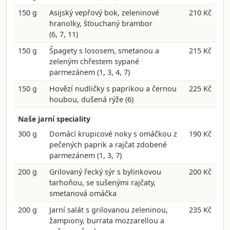
150 g
Asijský vepřový bok, zeleninové
210 Kč
hranolky, šťouchaný brambor
(6, 7, 11)
150 g
Špagety s lososem, smetanou a
215 Kč
zeleným chřestem sypané
parmezánem
(1, 3, 4, 7)
150 g
Hovězí nudličky s paprikou a černou
225 Kč
houbou, dušená rýže
(6)
Naše jarní speciality
300 g
Domácí krupicové noky s omáčkou z
190 Kč
pečených paprik a rajčat zdobené
parmezánem
(1, 3, 7)
200 g
Grilovaný řecký sýr s bylinkovou
200 Kč
tarhoňou, se sušenými rajčaty,
smetanová omáčka
200 g
Jarní salát s grilovanou zeleninou,
235 Kč
žampiony, burrata mozzarellou a