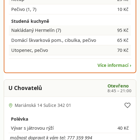
Pečivo
(1, 7)
10 Kč
Studená kuchyně
Nakládaný Hermelín
(7)
95 Kč
Domácí škvarková pom., cibulka, pečivo
65 Kč
Utopenec, pečivo
70 Kč
Více informací ›
Otevřeno
U Chovatelů
8:45 – 21:00
Mariánská 14 Sušice 342 01
Polévka
Vývar s játrovou rýží
40 Kč
možnost dopravit k vám tel: 777 359 994