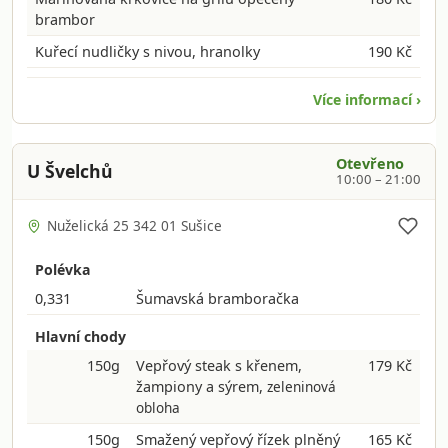
brambor
Kuřecí nudličky s nivou, hranolky
190 Kč
Více informací ›
Otevřeno
U Švelchů
10:00 – 21:00
Nuželická 25 342 01 Sušice
Polévka
0,331
Šumavská bramboračka
Hlavní chody
150g
Vepřový steak s křenem,
179 Kč
žampiony a sýrem,
zeleninová
obloha
150g
Smažený vepřový řízek plněný
165 Kč